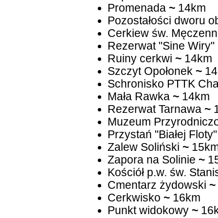
Promenada
~
14km
Pozostałości dworu 
Cerkiew św. Męczenni
Rezerwat "Sine Wiry"
Ruiny cerkwi
~
14km
Szczyt Opołonek
~
14
Schronisko PTTK Cha
Mała Rawka
~
14km
Rezerwat Tarnawa
~
Muzeum Przyrodniczo 
Przystań "Białej Floty"
Zalew Soliński
~
15k
Zapora na Solinie
~
1
Kościół p.w. św. Stan
Cmentarz żydowski
~
Cerkwisko
~
16km
Punkt widokowy
~
16