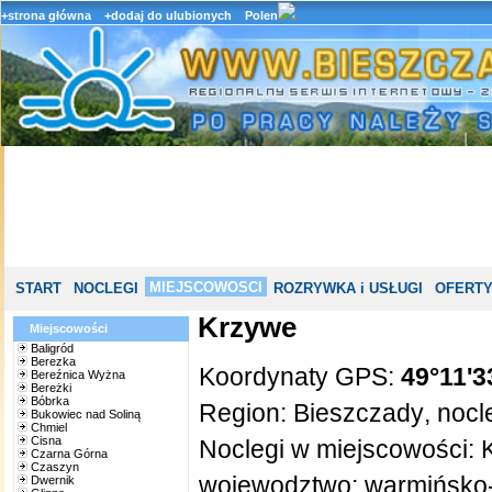
+strona główna
+dodaj do ulubionych
Polen
MIEJSCOWOSCI
START
NOCLEGI
ROZRYWKA i USŁUGI
OFERTY
Krzywe
Miejscowości
Baligród
Berezka
Koordynaty GPS:
49°11'3
Bereźnica Wyżna
Bereżki
Bóbrka
Region:
Bieszczady
,
nocl
Bukowiec nad Soliną
Chmiel
Cisna
Noclegi w miejscowości:
Czarna Górna
Czaszyn
wojewodztwo:
warmińsko
Dwernik