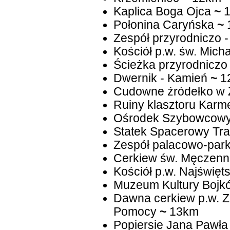
Kaplica Boga Ojca
~
1
Połonina Caryńska
~
Zespół przyrodniczo -
Kościół p.w. św. Mich
Ścieżka przyrodniczo 
Dwernik - Kamień
~
1
Cudowne źródełko w 
Ruiny klasztoru Karm
Ośrodek Szybowcowy
Statek Spacerowy Tr
Zespół palacowo-par
Cerkiew św. Męczenni
Kościół p.w. Najświę
Muzeum Kultury Bojk
Dawna cerkiew p.w. Za
Pomocy
~
13km
Popiersie Jana Pawła 