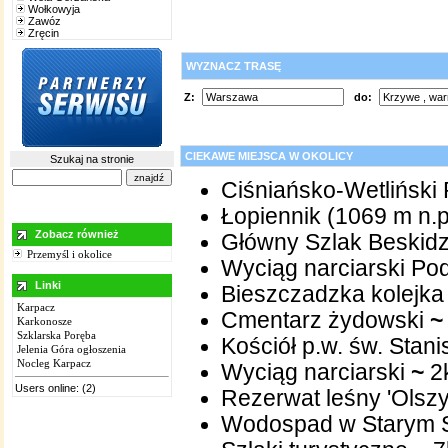
Wołkowyja
Zawóz
Zręcin
WYZNACZ TRASĘ
Z:
do:
CIEKAWE MIEJSCA W OKOLICY
Szukaj na stronie
Ciśniańsko-Wetliński
Łopiennik (1069 m n.p
Zobacz również
Główny Szlak Beskidz
Przemyśl i okolice
Wyciąg narciarski P
Linki
Bieszczadzka kolejka
Karpacz
Cmentarz żydowski
~
Karkonosze
Szklarska Poręba
Kościół p.w. św. Stan
Jelenia Góra ogłoszenia
Nocleg Karpacz
Wyciąg narciarski
~
2
Users online: (2)
Rezerwat leśny 'Olsz
Wodospad w Starym S