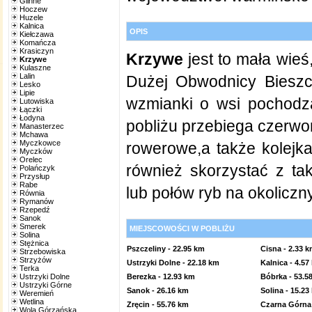
Glinne
Hoczew
Huzele
Kalnica
OPIS
Kiełczawa
Komańcza
Krasiczyn
Krzywe
jest to mała wie
Krzywe
Kulaszne
Lalin
Dużej Obwodnicy Bieszcz
Lesko
Lipie
wzmianki o wsi pochodz
Lutowiska
Łączki
Łodyna
pobliżu przebiega czerwony
Manasterzec
Mchawa
Myczkowce
rowerowe,a także kolejk
Myczków
Orelec
również skorzystać z tak
Polańczyk
Przysłup
Rabe
lub połów ryb na okoliczn
Równia
Rymanów
Rzepedź
Sanok
Smerek
MIEJSCOWOŚCI W POBLIŻU
Solina
Stężnica
Pszczeliny
- 22.95 km
Cisna
- 2.33 k
Strzebowiska
Strzyżów
Ustrzyki Dolne
- 22.18 km
Kalnica
- 4.57
Terka
Berezka
- 12.93 km
Bóbrka
- 53.5
Ustrzyki Dolne
Ustrzyki Górne
Sanok
- 26.16 km
Solina
- 15.23
Weremień
Wetlina
Zręcin
- 55.76 km
Czarna Górna
Wola Górzańska