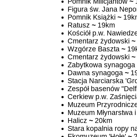
Pomnik Milicjantów
~
Figura św. Jana Nep
Pomnik Książki
~
19k
Ratusz
~
19km
Kościół p.w. Nawied
Cmentarz żydowski
~
Wzgórze Baszta
~
19
Cmentarz żydowski
~
Zabytkowa synagoga
Dawna synagoga
~
1
Stacja Narciarska 'G
Zespół basenów "Delf
Cerkiew p.w. Zaśnięci
Muzeum Przyrodnicze
Muzeum Młynarstwa i
Halicz
~
20km
Stara kopalnia ropy n
Ekomuzeum 'Hołe'
~
2