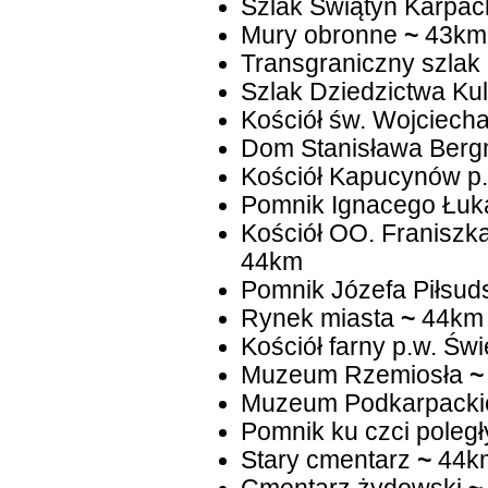
Szlak Świątyń Karpac
Mury obronne
~
43km
Transgraniczny szlak
Szlak Dziedzictwa Ku
Kościół św. Wojciech
Dom Stanisława Ber
Kościół Kapucynów p
Pomnik Ignacego Łuk
Kościół OO. Franiszk
44km
Pomnik Józefa Piłsud
Rynek miasta
~
44km
Kościół farny p.w. Świ
Muzeum Rzemiosła
~
Muzeum Podkarpackie
Pomnik ku czci pole
Stary cmentarz
~
44k