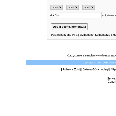
4 + 3 =
« Pytanie 
Pola oznaczone (*) są wymagane. Komentarze skra
Korzystanie z serwisu www.bieszczady
Copyright © 2004-2026 Tenet 
|
Polanica Zdrój
|
Jelenia Góra noclegi
|
Mię
Serwis
Copyri