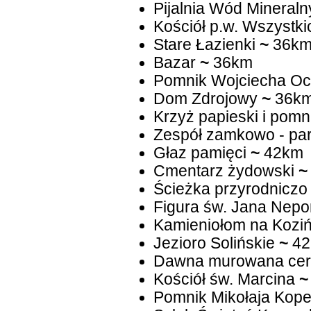
Pijalnia Wód Mineraln
Kościół p.w. Wszystki
Stare Łazienki
~
36k
Bazar
~
36km
Pomnik Wojciecha Oc
Dom Zdrojowy
~
36k
Krzyż papieski i pomn
Zespół zamkowo - pa
Głaz pamięci
~
42km
Cmentarz żydowski
~
Ścieżka przyrodniczo 
Figura św. Jana Nep
Kamieniołom na Kozi
Jezioro Solińskie
~
42
Dawna murowana cer
Kościół św. Marcina
~
Pomnik Mikołaja Kope