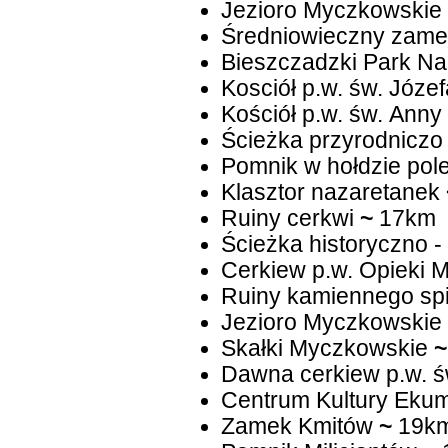
Jezioro Myczkowskie
Średniowieczny zamek
Bieszczadzki Park N
Kosciół p.w. św. Józef
Kościół p.w. św. Anny
Ścieżka przyrodniczo 
Pomnik w hołdzie pol
Klasztor nazaretanek
Ruiny cerkwi
~
17km
Ścieżka historyczno -
Cerkiew p.w. Opieki M
Ruiny kamiennego sp
Jezioro Myczkowskie
Skałki Myczkowskie
~
Dawna cerkiew p.w. ś
Centrum Kultury Ekum
Zamek Kmitów
~
19k