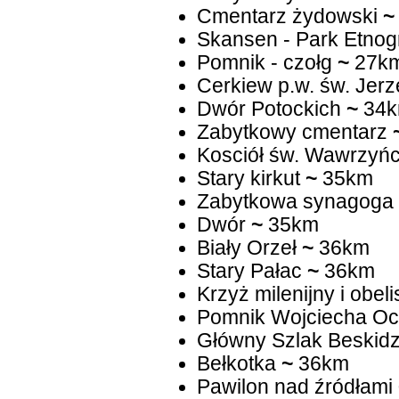
Cmentarz żydowski
~
Skansen - Park Etnog
Pomnik - czołg
~
27k
Cerkiew p.w. św. Jer
Dwór Potockich
~
34
Zabytkowy cmentarz
Kosciół św. Wawrzyń
Stary kirkut
~
35km
Zabytkowa synagoga
Dwór
~
35km
Biały Orzeł
~
36km
Stary Pałac
~
36km
Krzyż milenijny i obeli
Pomnik Wojciecha Oc
Główny Szlak Beskidz
Bełkotka
~
36km
Pawilon nad źródłami