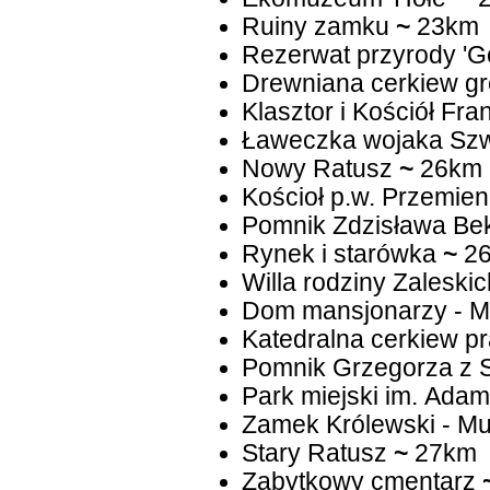
Ruiny zamku
~
23km
Rezerwat przyrody 'G
Drewniana cerkiew gr
Klasztor i Kościół Fr
Ławeczka wojaka Sz
Nowy Ratusz
~
26km
Kościoł p.w. Przemien
Pomnik Zdzisława Be
Rynek i starówka
~
2
Willa rodziny Zaleskic
Dom mansjonarzy - 
Katedralna cerkiew p
Pomnik Grzegorza z 
Park miejski im. Ada
Zamek Królewski - M
Stary Ratusz
~
27km
Zabytkowy cmentarz