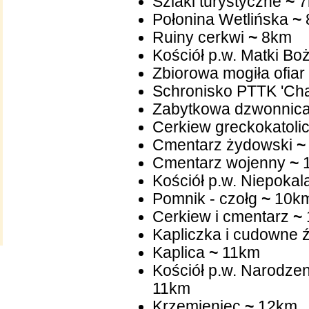
Szlaki turystyczne
~
7
Połonina Wetlińska
~
Ruiny cerkwi
~
8km
Kościół p.w. Matki Bo
Zbiorowa mogiła ofia
Schronisko PTTK 'Cha
Zabytkowa dzwonnica 
Cerkiew greckokatolic
Cmentarz żydowski
~
Cmentarz wojenny
~
Kościół p.w. Niepoka
Pomnik - czołg
~
10k
Cerkiew i cmentarz
~
Kapliczka i cudowne 
Kaplica
~
11km
Kościół p.w
11km
Krzemieniec
~
12km