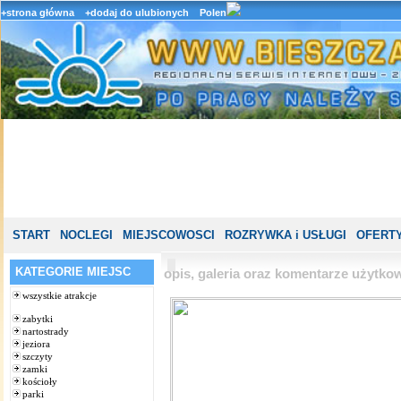
+strona główna
+dodaj do ulubionych
Polen
START
NOCLEGI
MIEJSCOWOSCI
ROZRYWKA i USŁUGI
OFERTY
KATEGORIE MIEJSC
opis, galeria oraz komentarze użytk
wszystkie atrakcje
zabytki
nartostrady
jeziora
szczyty
zamki
kościoły
parki