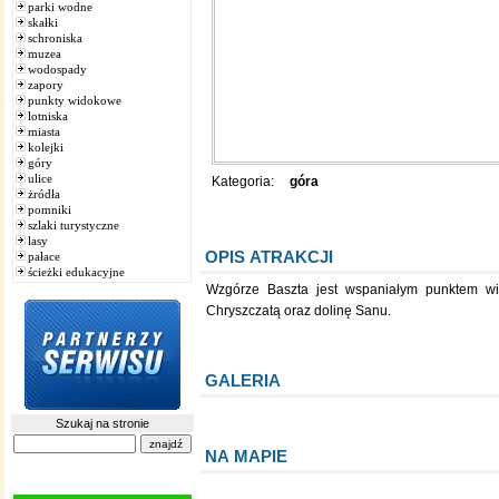
parki wodne
skałki
schroniska
muzea
wodospady
zapory
punkty widokowe
lotniska
miasta
kolejki
góry
ulice
Kategoria:
góra
żródła
pomniki
szlaki turystyczne
lasy
OPIS ATRAKCJI
pałace
ścieżki edukacyjne
Wzgórze Baszta jest wspaniałym punktem widokowym
Chryszczatą oraz dolinę Sanu.
GALERIA
Szukaj na stronie
NA MAPIE