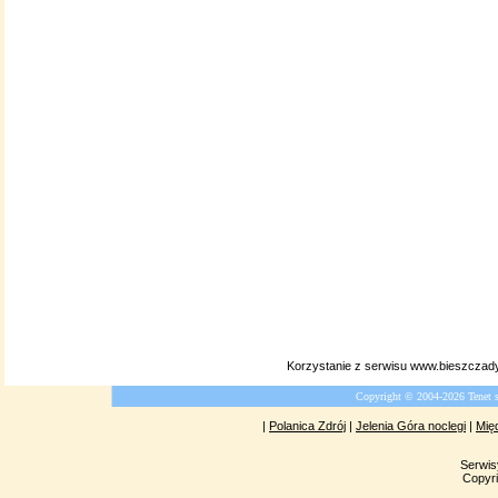
Korzystanie z serwisu www.bieszczady
Copyright © 2004-2026 Tenet 
|
Polanica Zdrój
|
Jelenia Góra noclegi
|
Mię
Serwis
Copyri