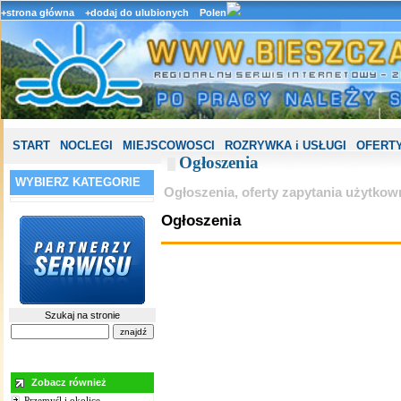
+strona główna
+dodaj do ulubionych
Polen
START
NOCLEGI
MIEJSCOWOSCI
ROZRYWKA i USŁUGI
OFERTY
Ogłoszenia
WYBIERZ KATEGORIE
Ogłoszenia, oferty zapytania użytkow
Ogłoszenia
Szukaj na stronie
Zobacz również
Przemyśl i okolice