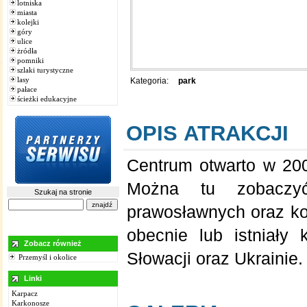
lotniska
miasta
kolejki
góry
ulice
żródła
pomniki
szlaki turystyczne
lasy
Kategoria:
park
pałace
ścieżki edukacyjne
OPIS ATRAKCJI
Centrum otwarto w 200
Można tu zobaczyć 
Szukaj na stronie
prawosławnych oraz koś
obecnie lub istniały
Zobacz również
Słowacji oraz Ukrainie.
Przemyśl i okolice
Linki
Karpacz
Karkonosze