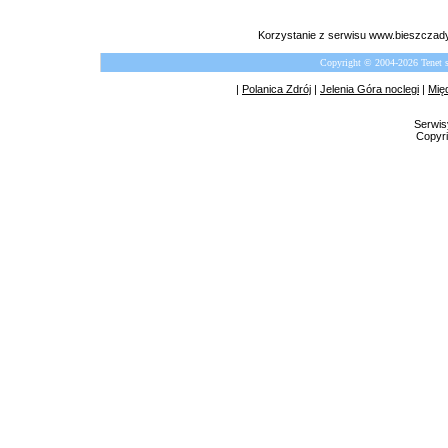
Korzystanie z serwisu www.bieszczady
Copyright © 2004-2026 Tenet 
|
Polanica Zdrój
|
Jelenia Góra noclegi
|
Mię
Serwis
Copyri