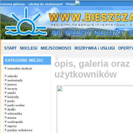
+strona główna
+dodaj do ulubionych
Polen
START
NOCLEGI
MIEJSCOWOSCI
ROZRYWKA i USŁUGI
OFERTY
KATEGORIE MIEJSC
opis, galeria ora
wszystkie atrakcje
użytkowników
zabytki
nartostrady
jeziora
szczyty
zamki
kościoły
parki
parki wodne
skałki
schroniska
muzea
wodospady
zapory
punkty widokowe