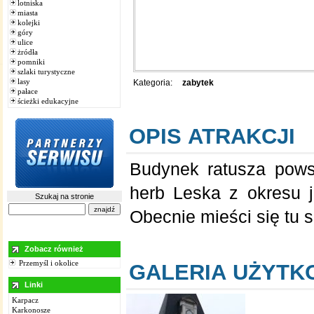
lotniska
miasta
kolejki
góry
ulice
żródła
pomniki
szlaki turystyczne
lasy
Kategoria:
zabytek
pałace
ścieżki edukacyjne
OPIS ATRAKCJI
Budynek ratusza pows
herb Leska z okresu j
Szukaj na stronie
Obecnie mieści się tu s
Zobacz również
Przemyśl i okolice
GALERIA UŻYT
Linki
Karpacz
Karkonosze