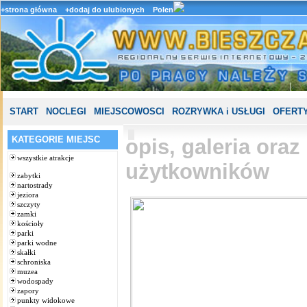
+strona główna
+dodaj do ulubionych
Polen
START
NOCLEGI
MIEJSCOWOSCI
ROZRYWKA i USŁUGI
OFERTY
KATEGORIE MIEJSC
opis, galeria ora
wszystkie atrakcje
użytkowników
zabytki
nartostrady
jeziora
szczyty
zamki
kościoły
parki
parki wodne
skałki
schroniska
muzea
wodospady
zapory
punkty widokowe