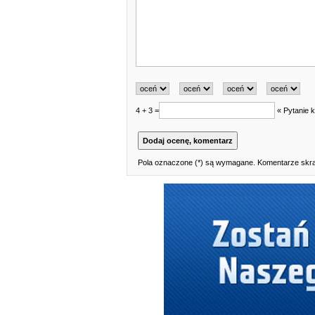
4 + 3 =
« Pytanie k
Pola oznaczone (*) są wymagane. Komentarze skraj