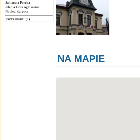
Szklarska Poręba
Jelenia Góra ogłoszenia
Nocleg Karpacz
Users online: (1)
NA MAPIE