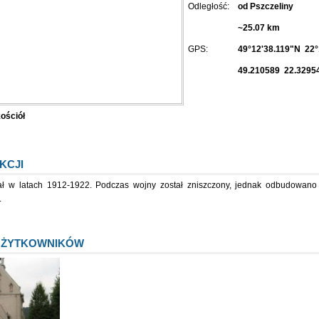
Odległość:
od Pszczeliny
~25.07 km
GPS:
49°12'38.119"N 22°
49.210589 22.3295
ościół
KCJI
ał w latach 1912-1922. Podczas wojny został zniszczony, jednak odbudowano
.
UŻYTKOWNIKÓW