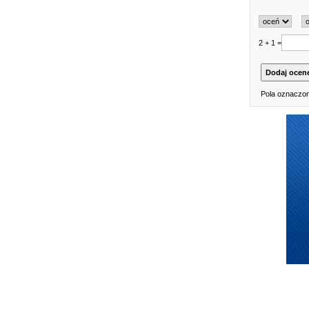
2 + 1 =
Pola oznaczon