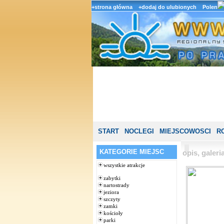
+strona główna
+dodaj do ulubionych
Polen
START
NOCLEGI
MIEJSCOWOSCI
R
KATEGORIE MIEJSC
opis, galer
wszystkie atrakcje
zabytki
nartostrady
jeziora
szczyty
zamki
kościoły
parki