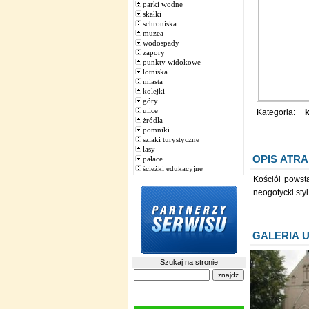
parki wodne
skałki
schroniska
muzea
wodospady
zapory
punkty widokowe
lotniska
miasta
kolejki
góry
ulice
Kategoria:
k
żródła
pomniki
szlaki turystyczne
lasy
OPIS ATRA
pałace
ścieżki edukacyjne
Kościół powst
neogotycki styl
GALERIA 
Szukaj na stronie