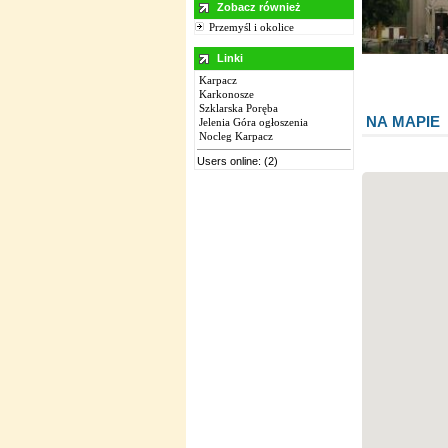
Zobacz również
Przemyśl i okolice
Linki
Karpacz
Karkonosze
Szklarska Poręba
NA MAPIE
Jelenia Góra ogłoszenia
Nocleg Karpacz
Users online: (2)