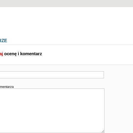
RZE
aj
ocenę i komentarz
omentarza