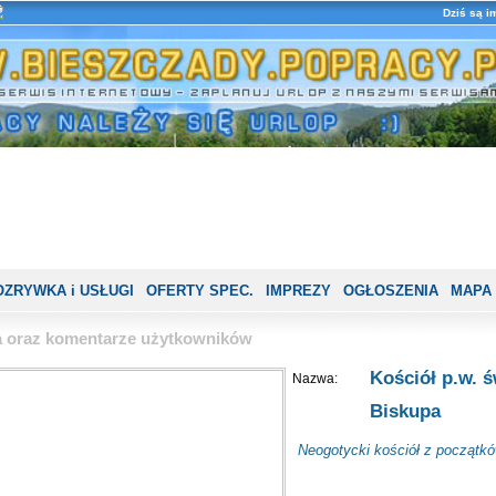
Dziś są i
OZRYWKA i USŁUGI
OFERTY SPEC.
IMPREZY
OGŁOSZENIA
MAPA
ia oraz komentarze użytkowników
Kościół p.w. ś
Nazwa:
Biskupa
Neogotycki kościół z początk