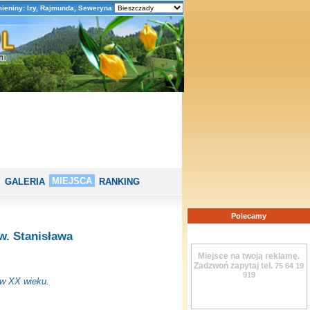
mieniny: Izy, Rajmunda, Seweryna
MIEJSCA
GALERIA
RANKING
Polecamy
w. Stanisława
Miejsce na twoją reklamę.
Zadzwoń zapytaj tel.
75 64 19
919
ów XX wieku.