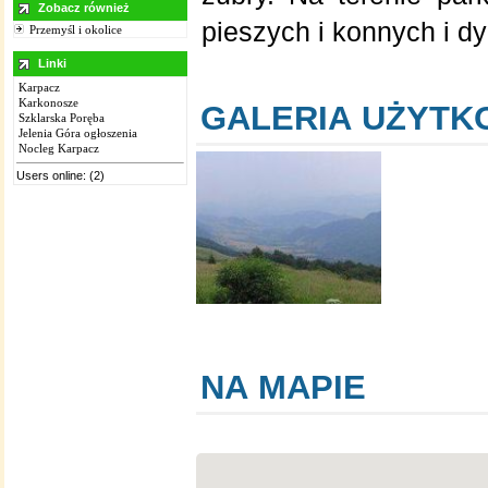
Zobacz również
pieszych i konnych i d
Przemyśl i okolice
Linki
Karpacz
Karkonosze
GALERIA UŻYT
Szklarska Poręba
Jelenia Góra ogłoszenia
Nocleg Karpacz
Users online: (2)
NA MAPIE