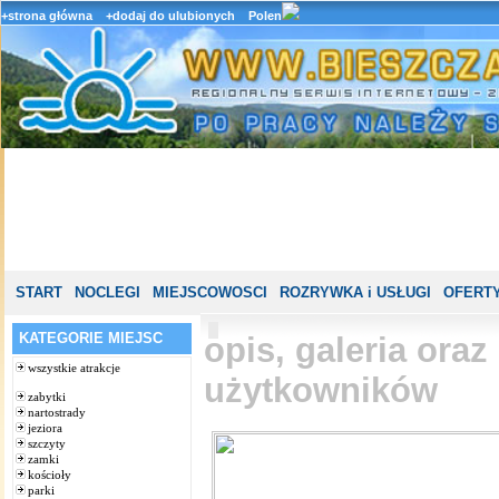
+strona główna
+dodaj do ulubionych
Polen
START
NOCLEGI
MIEJSCOWOSCI
ROZRYWKA i USŁUGI
OFERTY
KATEGORIE MIEJSC
opis, galeria ora
wszystkie atrakcje
użytkowników
zabytki
nartostrady
jeziora
szczyty
zamki
kościoły
parki