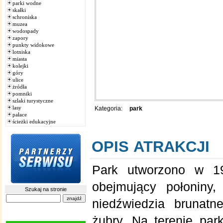
parki wodne
skałki
schroniska
muzea
wodospady
zapory
punkty widokowe
lotniska
miasta
kolejki
góry
ulice
żródła
pomniki
szlaki turystyczne
lasy
Kategoria:
park
pałace
ścieżki edukacyjne
OPIS ATRAKCJI
Park utworzono w 19
obejmujący połoniny,
Szukaj na stronie
niedźwiedzia brunatn
żubry. Na terenie par