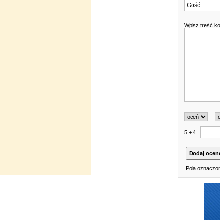
Wpisz treść k
5 + 4 =
Pola oznaczon