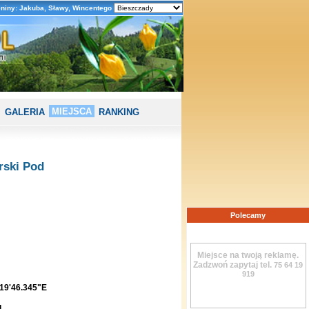
eniny: Jakuba, Sławy, Wincentego
MIEJSCA
GALERIA
RANKING
rski Pod
Polecamy
Miejsce na twoją reklamę.
Zadzwoń zapytaj tel.
75 64 19
919
19'46.345"E
4