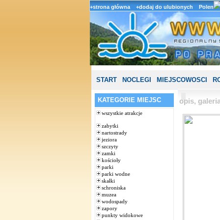
+strona główna
+dodaj do ulubionych
Polen
START
NOCLEGI
MIEJSCOWOSCI
R
KATEGORIE MIEJSC
opis, galer
wszystkie atrakcje
zabytki
nartostrady
jeziora
szczyty
zamki
kościoły
parki
parki wodne
skałki
schroniska
muzea
wodospady
zapory
punkty widokowe