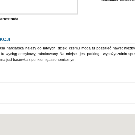
artostrada
KCJI
trasa narciarska należy do łatwych, dzięki czemu mogą tu poszaleć nawet niezb
 tu wyciąg orczykowy, ratrakowany. Na miejscu jest parking i wypożyczalnia sprzę
nna jest bacówka z punktem gastronomicznym.