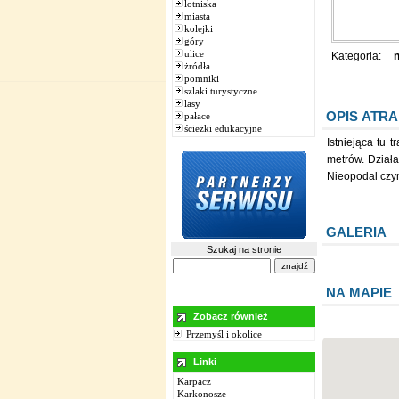
lotniska
miasta
kolejki
góry
ulice
Kategoria:
n
żródła
pomniki
szlaki turystyczne
lasy
OPIS ATRA
pałace
ścieżki edukacyjne
Istniejąca tu 
metrów. Działa
Nieopodal czy
GALERIA
Szukaj na stronie
NA MAPIE
Zobacz również
Przemyśl i okolice
Linki
Karpacz
Karkonosze