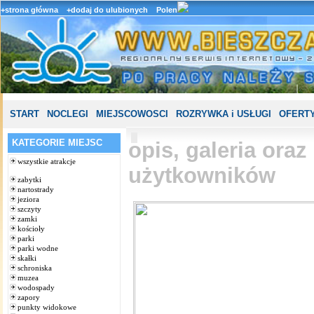
+strona główna
+dodaj do ulubionych
Polen
START
NOCLEGI
MIEJSCOWOSCI
ROZRYWKA i USŁUGI
OFERTY
KATEGORIE MIEJSC
opis, galeria ora
wszystkie atrakcje
użytkowników
zabytki
nartostrady
jeziora
szczyty
zamki
kościoły
parki
parki wodne
skałki
schroniska
muzea
wodospady
zapory
punkty widokowe