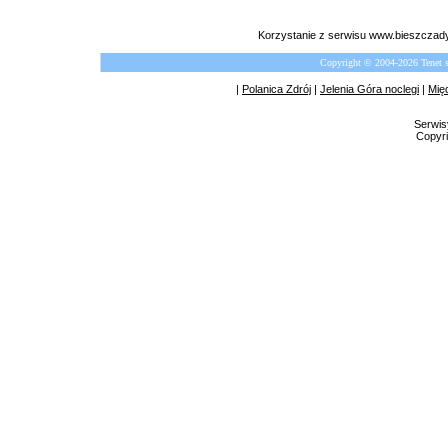
Korzystanie z serwisu www.bieszczady
Copyright © 2004-2026 Tenet 
|
Polanica Zdrój
|
Jelenia Góra noclegi
|
Mię
Serwis
Copyri