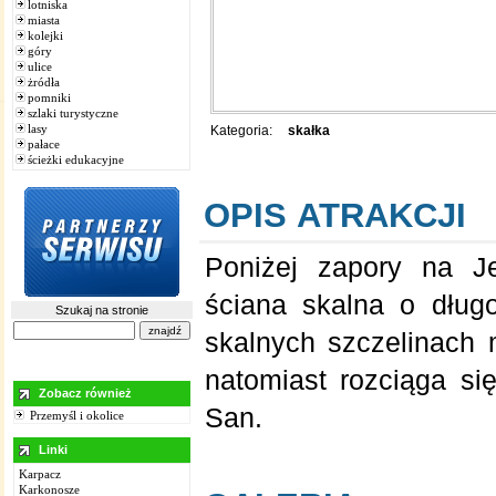
lotniska
miasta
kolejki
góry
ulice
żródła
pomniki
szlaki turystyczne
lasy
Kategoria:
skałka
pałace
ścieżki edukacyjne
OPIS ATRAKCJI
Poniżej zapory na J
ściana skalna o dług
Szukaj na stronie
skalnych szczelinach
natomiast rozciąga s
Zobacz również
San.
Przemyśl i okolice
Linki
Karpacz
Karkonosze