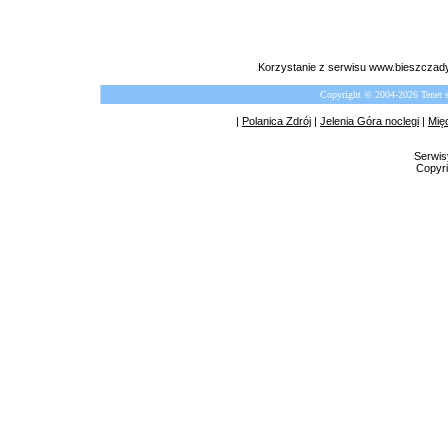
Korzystanie z serwisu www.bieszczady
Copyright © 2004-2026 Tenet 
|
Polanica Zdrój
|
Jelenia Góra noclegi
|
Mię
Serwis
Copyri