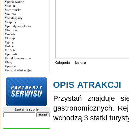
parki wodne
skałki
schroniska
muzea
wodospady
zapory
punkty widokowe
lotniska
miasta
kolejki
góry
ulice
żródła
pomniki
szlaki turystyczne
lasy
Kategoria:
jezioro
pałace
ścieżki edukacyjne
OPIS ATRAKCJI
Przystań znajduje s
gastronomicznych. Rej
Szukaj na stronie
wchodzą 3 statki turyst