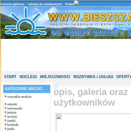
+strona główna
+dodaj do ulubionych
Polen
START
NOCLEGI
MIEJSCOWOSCI
ROZRYWKA i USŁUGI
OFERTY
KATEGORIE MIEJSC
opis, galeria ora
wszystkie atrakcje
użytkowników
zabytki
nartostrady
jeziora
szczyty
zamki
kościoły
parki