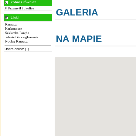
Zobacz również
Przemyśl i okolice
GALERIA
Linki
Karpacz
Karkonosze
Szklarska Poręba
NA MAPIE
Jelenia Góra ogłoszenia
Nocleg Karpacz
Users online: (1)