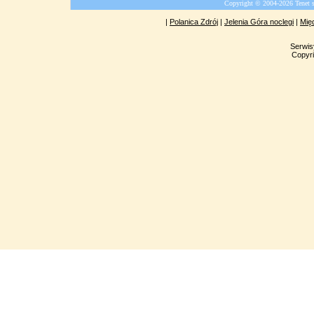
Copyright © 2004-2026 Tenet 
|
Polanica Zdrój
|
Jelenia Góra noclegi
|
Mię
Serwis
Copyri