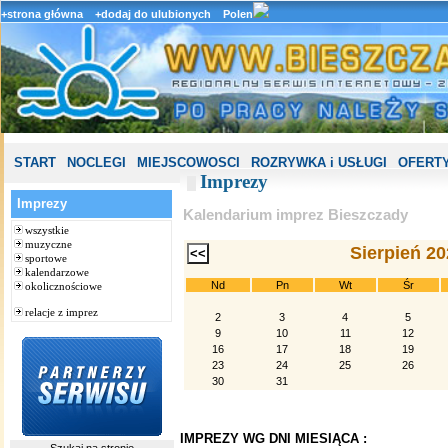
+strona główna
+dodaj do ulubionych
Polen
START
NOCLEGI
MIEJSCOWOSCI
ROZRYWKA i USŁUGI
OFERTY
Imprezy
Imprezy
Kalendarium imprez Bieszczady
wszystkie
muzyczne
Sierpień 2
sportowe
kalendarzowe
Nd
Pn
Wt
Śr
okolicznościowe
relacje z imprez
2
3
4
5
9
10
11
12
16
17
18
19
23
24
25
26
30
31
IMPREZY WG DNI MIESIĄCA :