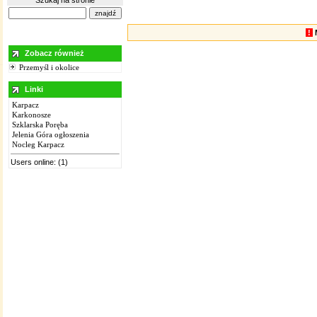
Szukaj na stronie
!
Zobacz również
Przemyśl i okolice
Linki
Karpacz
Karkonosze
Szklarska Poręba
Jelenia Góra ogłoszenia
Nocleg Karpacz
Users online: (1)