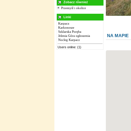
Zobacz również
Przemyśl i okolice
Linki
Karpacz
Karkonosze
Szklarska Poręba
NA MAPIE
Jelenia Góra ogłoszenia
Nocleg Karpacz
Users online: (1)