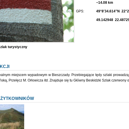
~14.08 km
GPS:
49°8'34.614"N 22°2
49.142948 22.4872
zlak turystyczny
KCJI
idealnym miejscem wypadowym w Bieszczady. Przebiegające tędy szlaki prowadzą
ńską, Przełęcz M. Orłowicza itd. Znajduje się tu Główny Beskidzki Szlak czerwony o
UŻYTKOWNIKÓW