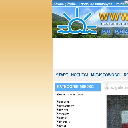
+strona główna
+dodaj do ulubionych
Polen
START
NOCLEGI
MIEJSCOWOSCI
R
KATEGORIE MIEJSC
opis, galer
wszystkie atrakcje
zabytki
nartostrady
jeziora
szczyty
zamki
kościoły
parki