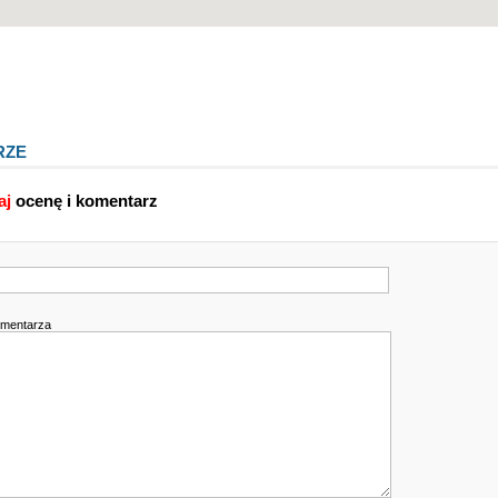
RZE
aj
ocenę i komentarz
omentarza