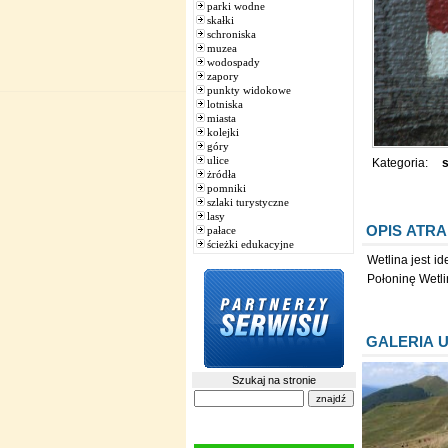
parki wodne
skałki
schroniska
muzea
wodospady
zapory
punkty widokowe
lotniska
miasta
kolejki
góry
ulice
Kategoria:
s
żródła
pomniki
szlaki turystyczne
lasy
OPIS ATRA
pałace
ścieżki edukacyjne
Wetlina jest 
Połoninę Wetli
GALERIA 
Szukaj na stronie