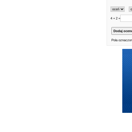
4 + 2 =
Pola oznaczon