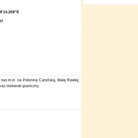
9'14.269"E
97
 nas m.in. na Połoninę Caryńską, Małą Rawkę,
raz niebieski graniczny.