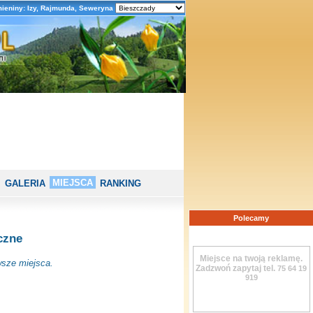
mieniny: Izy, Rajmunda, Seweryna
MIEJSCA
GALERIA
RANKING
Polecamy
czne
Miejsce na twoją reklamę.
sze miejsca.
Zadzwoń zapytaj tel.
75 64 19
919