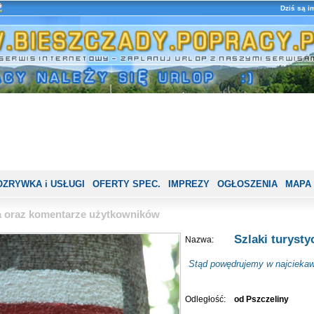
Dziś są i
OZRYWKA i USŁUGI
OFERTY SPEC.
IMPREZY
OGŁOSZENIA
MAPA
ia oraz komentarze użytkowników
Szlaki turysty
Nazwa:
Stąd powędrujemy w najciekaw
Odległość:
od Pszczeliny