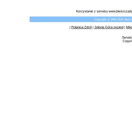
Korzystanie z serwisu www.bieszczady
Copyright © 2004-2026 Tenet 
|
Polanica Zdrój
|
Jelenia Góra noclegi
|
Mię
Serwis
Copyri