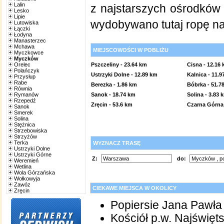
Lalin
z najstarszych ośrodków
Lesko
Lipie
wydobywano tutaj ropę na
Lutowiska
Łączki
Łodyna
Manasterzec
Mchawa
MIEJSCOWOŚCI W POBLIŻU
Myczkowce
Myczków
Pszczeliny
- 23.64 km
Cisna
- 12.16
Orelec
Polańczyk
Ustrzyki Dolne
- 12.89 km
Kalnica
- 11.9
Przysłup
Rabe
Berezka
- 1.86 km
Bóbrka
- 51.7
Równia
Sanok
- 18.74 km
Solina
- 3.83 
Rymanów
Rzepedź
Zręcin
- 53.6 km
Czarna Górna
Sanok
Smerek
Solina
Stężnica
Strzebowiska
Strzyżów
Terka
WYZNACZ TRASĘ
Ustrzyki Dolne
Ustrzyki Górne
Z:
do:
Weremień
Wetlina
Wola Górzańska
Wołkowyja
Zawóz
CIEKAWE MIEJSCA W OKOLICY
Zręcin
Popiersie Jana Pawła 
Kościół p.w. Najświę