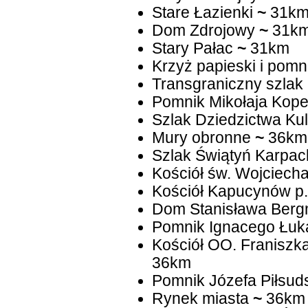
Stare Łazienki
~
31k
Dom Zdrojowy
~
31k
Stary Pałac
~
31km
Krzyż papieski i pomn
Transgraniczny szlak
Pomnik Mikołaja Kope
Szlak Dziedzictwa Ku
Mury obronne
~
36km
Szlak Świątyń Karpac
Kościół św. Wojciech
Kościół Kapucynów p
Dom Stanisława Ber
Pomnik Ignacego Łuk
Kościół OO. Franiszk
36km
Pomnik Józefa Piłsud
Rynek miasta
~
36km