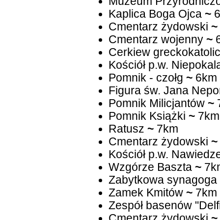
Muzeum Przyrodniczo 
Kaplica Boga Ojca
~
6
Cmentarz żydowski
~
Cmentarz wojenny
~
Cerkiew greckokatolic
Kościół p.w. Niepoka
Pomnik - czołg
~
6km
Figura św. Jana Nep
Pomnik Milicjantów
~
Pomnik Książki
~
7km
Ratusz
~
7km
Cmentarz żydowski
~
Kościół p.w. Nawied
Wzgórze Baszta
~
7k
Zabytkowa synagoga
Zamek Kmitów
~
7km
Zespół basenów "Delf
Cmentarz żydowski
~