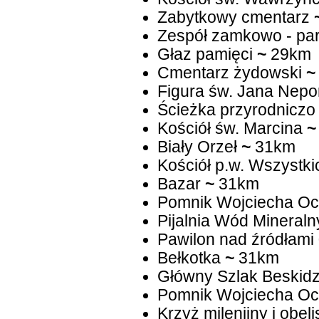
Zabytkowy cmentarz
Zespół zamkowo - pa
Głaz pamięci
~
29km
Cmentarz żydowski
~
Figura św. Jana Nep
Ścieżka przyrodniczo 
Kościół św. Marcina
~
Biały Orzeł
~
31km
Kościół p.w. Wszystki
Bazar
~
31km
Pomnik Wojciecha Oc
Pijalnia Wód Mineraln
Pawilon nad źródłami
Bełkotka
~
31km
Główny Szlak Beskidz
Pomnik Wojciecha Oc
Krzyż milenijny i obeli