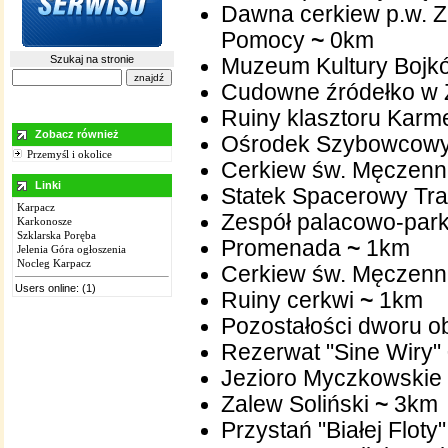
Dawna cerkiew p.w. Za
Pomocy
~
0km
Szukaj na stronie
Muzeum Kultury Bojk
Cudowne źródełko w 
Ruiny klasztoru Karm
Zobacz również
Ośrodek Szybowcowy
Przemyśl i okolice
Cerkiew św. Męczenni
Linki
Statek Spacerowy Tr
Karpacz
Zespół palacowo-par
Karkonosze
Szklarska Poręba
Promenada
~
1km
Jelenia Góra ogłoszenia
Nocleg Karpacz
Cerkiew św. Męczenni
Users online: (1)
Ruiny cerkwi
~
1km
Pozostałości dworu 
Rezerwat "Sine Wiry"
Jezioro Myczkowskie
Zalew Soliński
~
3km
Przystań "Białej Floty"