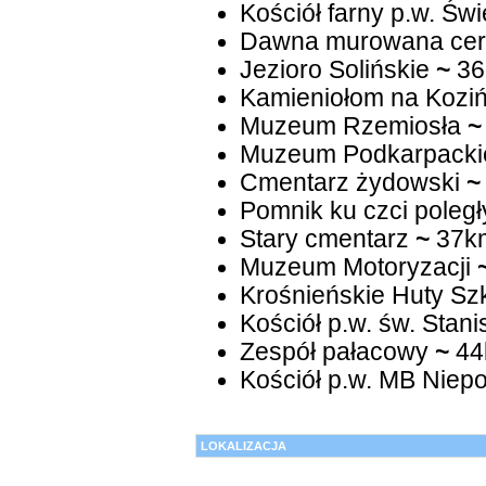
Kościół farny p.w. Świ
Dawna murowana cer
Jezioro Solińskie
~
36
Kamieniołom na Kozi
Muzeum Rzemiosła
~
Muzeum Podkarpackie
Cmentarz żydowski
~
Pomnik ku czci pole
Stary cmentarz
~
37k
Muzeum Motoryzacji
Krośnieńskie Huty Sz
Kościół p.w. św. Stan
Zespół pałacowy
~
44
Kościół p.w. MB Niepo
LOKALIZACJA