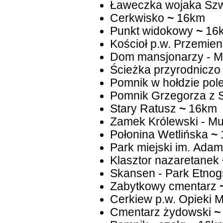
Ławeczka wojaka Sz
Cerkwisko
~
16km
Punkt widokowy
~
16
Kościoł p.w. Przemien
Dom mansjonarzy - 
Ścieżka przyrodniczo 
Pomnik w hołdzie pol
Pomnik Grzegorza z 
Stary Ratusz
~
16km
Zamek Królewski - M
Połonina Wetlińska
~
Park miejski im. Ada
Klasztor nazaretanek
Skansen - Park Etnog
Zabytkowy cmentarz
Cerkiew p.w. Opieki M
Cmentarz żydowski
~