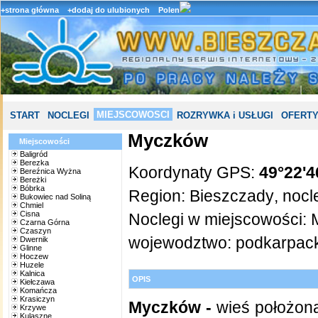
+strona główna
+dodaj do ulubionych
Polen
MIEJSCOWOSCI
START
NOCLEGI
ROZRYWKA i USŁUGI
OFERTY
Myczków
Miejscowości
Baligród
Berezka
Koordynaty GPS:
49°22'4
Bereźnica Wyżna
Bereżki
Bóbrka
Region:
Bieszczady
,
nocl
Bukowiec nad Soliną
Chmiel
Cisna
Noclegi w miejscowości:
Czarna Górna
Czaszyn
wojewodztwo:
podkarpac
Dwernik
Glinne
Hoczew
Huzele
Kalnica
OPIS
Kiełczawa
Komańcza
Krasiczyn
Myczków -
wieś położona
Krzywe
Kulaszne