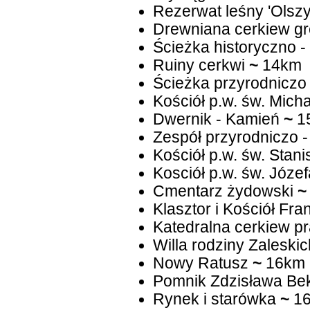
Rezerwat leśny 'Olsz
Drewniana cerkiew gr
Ścieżka historyczno -
Ruiny cerkwi
~
14km
Ścieżka przyrodniczo 
Kościół p.w. św. Mich
Dwernik - Kamień
~
1
Zespół przyrodniczo -
Kościół p.w. św. Stan
Kosciół p.w. św. Józef
Cmentarz żydowski
~
Klasztor i Kościół Fr
Katedralna cerkiew p
Willa rodziny Zaleskic
Nowy Ratusz
~
16km
Pomnik Zdzisława Be
Rynek i starówka
~
1