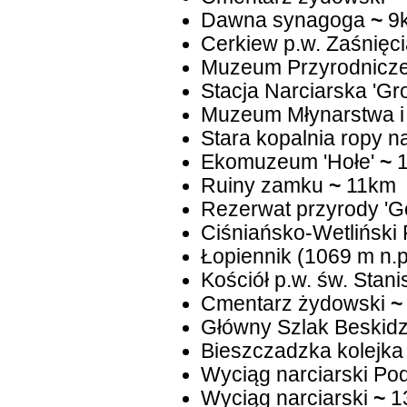
Dawna synagoga
~
9
Cerkiew p.w. Zaśnięci
Muzeum Przyrodnicze
Stacja Narciarska 'G
Muzeum Młynarstwa i
Stara kopalnia ropy n
Ekomuzeum 'Hołe'
~
1
Ruiny zamku
~
11km
Rezerwat przyrody 'G
Ciśniańsko-Wetliński
Łopiennik (1069 m n.p
Kościół p.w. św. Stan
Cmentarz żydowski
~
Główny Szlak Beskidz
Bieszczadzka kolejka
Wyciąg narciarski P
Wyciąg narciarski
~
1