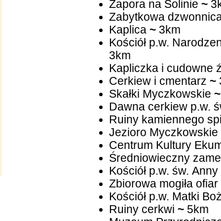
Zapora na Solinie
~
3
Zabytkowa dzwonnica 
Kaplica
~
3km
Kościół p.w
3km
Kapliczka i cudowne 
Cerkiew i cmentarz
~
Skałki Myczkowskie
~
Dawna cerkiew p.w. ś
Ruiny kamiennego sp
Jezioro Myczkowskie
Centrum Kultury Ekum
Średniowieczny zamek
Kościół p.w. św. Anny
Zbiorowa mogiła ofia
Kościół p.w. Matki Bo
Ruiny cerkwi
~
5km