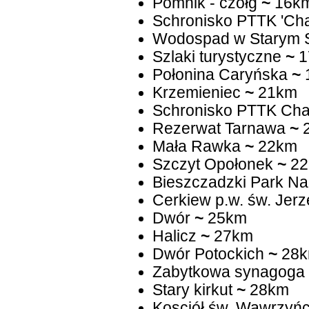
Pomnik - czołg
~
16k
Schronisko PTTK 'Cha
Wodospad w Starym S
Szlaki turystyczne
~
1
Połonina Caryńska
~
Krzemieniec
~
21km
Schronisko PTTK Cha
Rezerwat Tarnawa
~
Mała Rawka
~
22km
Szczyt Opołonek
~
22
Bieszczadzki Park N
Cerkiew p.w. św. Jer
Dwór
~
25km
Halicz
~
27km
Dwór Potockich
~
28
Zabytkowa synagoga
Stary kirkut
~
28km
Kosciół św. Wawrzyń