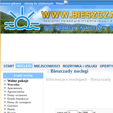
+strona główna
+dodaj do ulubionych
Polen
NOCLEGI
START
MIEJSCOWOSCI
ROZRYWKA i USŁUGI
OFERTY
Bieszczady noclegi
Znajdź nocleg
Informacja o noclegach - Bieszczady
Wolne pokoje
Wszystkie
Apartamenty
Agroturystyka
Domy wczasowe
Domki letniskowe
Domy do wynajęcia
Gościńce
Hotele
Hostele
cena od
do
zł