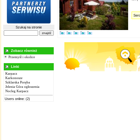
Serd
Szukaj na stronie
Zobacz również
Przemyśl i okolice
Linki
Karpacz
Karkonosze
Szklarska Poręba
Jelenia Góra ogłoszenia
Nocleg Karpacz
Users online: (2)