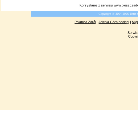
Korzystanie z serwisu www.bieszczady
Copyright © 2004-2026 Tenet 
|
Polanica Zdrój
|
Jelenia Góra noclegi
|
Mię
Serwis
Copyri