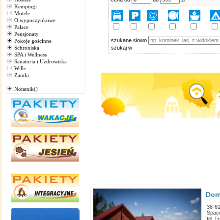
Kempingi
Motele
O.wypoczynkowe
Pałace
Pensjonaty
szukane słowo
Pokoje gościnne
Schroniska
szukaj w
SPA i Wellness
Sanatoria i Uzdrowiska
Wille
Zamki
Notatnik()
Dom
38-61
Spac
tel. 