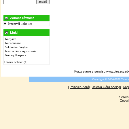
Zobacz również
Przemyśl i okolice
Linki
Karpacz
Karkonosze
Szklarska Poręba
Jelenia Góra ogłoszenia
Nocleg Karpacz
Users online: (1)
Korzystanie z serwisu www.bieszczady
Copyright © 2004-2026 Tenet 
|
Polanica Zdrój
|
Jelenia Góra noclegi
|
Mię
Serwis
Copyri