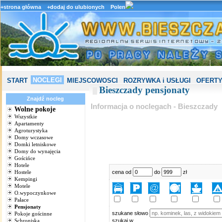
+strona główna
+dodaj do ulubionych
Polen
NOCLEGI
START
MIEJSCOWOSCI
ROZRYWKA i USŁUGI
OFERTY
Bieszczady pensjonaty
Znajdź nocleg
Informacja o noclegach - Bieszczady
Wolne pokoje
Wszystkie
Apartamenty
Agroturystyka
Domy wczasowe
Domki letniskowe
Domy do wynajęcia
Gościńce
Hotele
Hostele
cena od
do
zł
Kempingi
Motele
O.wypoczynkowe
Pałace
Pensjonaty
szukane słowo
Pokoje gościnne
Schroniska
szukaj w