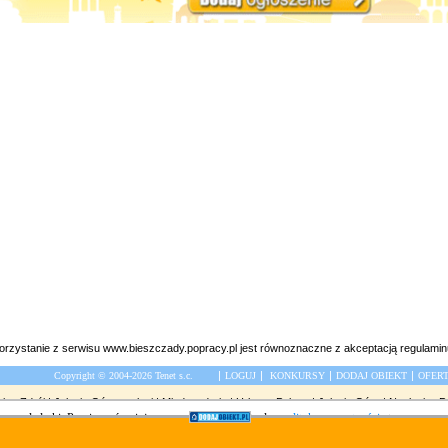
orzystanie z serwisu www.bieszczady.popracy.pl jest równoznaczne z akceptacją
regulamin
|
|
|
|
Copyright © 2004-2026 Tenet s.c.
LOGUJ
KONKURSY
DODAJ OBIEKT
OFER
nica Zdrój
|
Jelenia Góra noclegi
|
Międzyzdroje
|
Urlop w Polsce
|
Jelenia Góra
|
Noclegi w P
 przeglądarki. Prosimy również o zapoznanie się z aktualną
polityką prywatności
strony.
Serwisy turystyczne popracy.pl