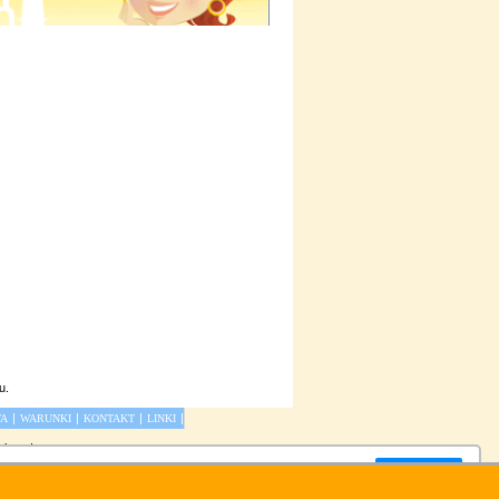
u
.
|
|
|
|
TA
WARUNKI
KONTAKT
LINKI
olsce
|
Zamknij okno