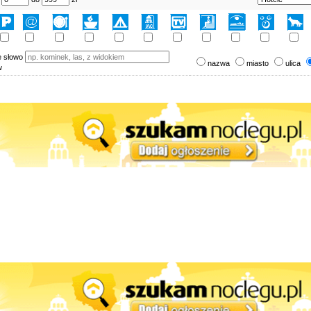
e słowo
nazwa
miasto
ulica
w