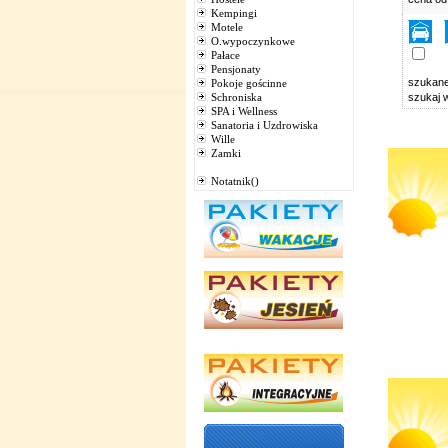
Kempingi
Motele
O.wypoczynkowe
Pałace
Pensjonaty
szukan
Pokoje gościnne
Schroniska
szukaj 
SPA i Wellness
Sanatoria i Uzdrowiska
Wille
Zamki
Notatnik()