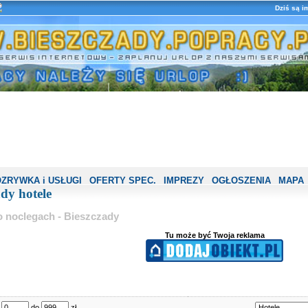
Dziś są i
ZRYWKA i USŁUGI
OFERTY SPEC.
IMPREZY
OGŁOSZENIA
MAPA
dy hotele
o noclegach - Bieszczady
Tu może być Twoja reklama
d
do
zł