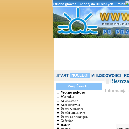
+strona główna
+dodaj do ulubionych
Polen
NOCLEGI
START
MIEJSCOWOSCI
RO
Bieszcza
Znajdź nocleg
Informacja 
Wolne pokoje
Wszystkie
Apartamenty
Agroturystyka
Domy wczasowe
Domki letniskowe
Domy do wynajęcia
Gościńce
Hotele
Hostele
cena o