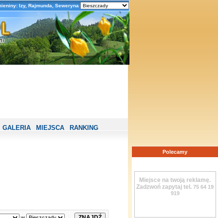
mieniny: Izy, Rajmunda, Seweryna
GALERIA
MIEJSCA
RANKING
Polecamy
Miejsce na twoją reklamę.
Zadzwoń zapytaj tel.
75 64 19
919
w