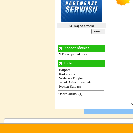
Szukaj na stronie
Zobacz również
Przemyśl i okolice
Linki
Karpacz
Karkonosze
Szklarska Poręba
Jelenia Góra ogłoszenia
Nocleg Karpacz
Users online: (1)
K
|
Pola
Na stronie wykorzystujemy
pliki cookies
(ciasteczka), zgodnie z aktualnymi ustawieniami