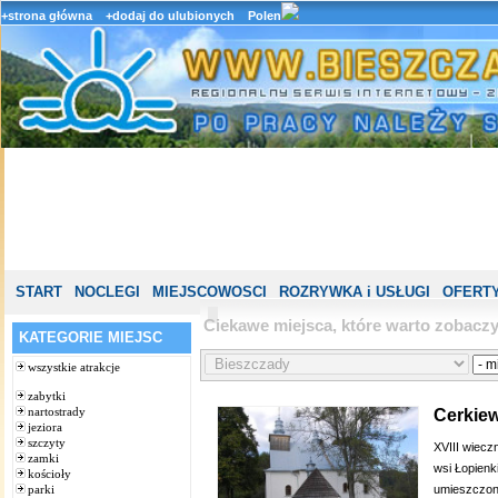
+strona główna
+dodaj do ulubionych
Polen
START
NOCLEGI
MIEJSCOWOSCI
ROZRYWKA i USŁUGI
OFERTY
Ciekawe miejsca, które warto zobacz
KATEGORIE MIEJSC
wszystkie atrakcje
zabytki
nartostrady
Cerkiew
jeziora
szczyty
XVIII wieczn
zamki
wsi Łopienki
kościoły
umieszczono
parki