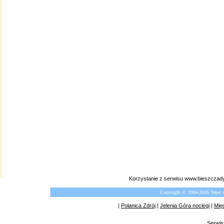
Korzystanie z serwisu www.bieszczady
Copyright © 2004-2026 Tenet 
|
Polanica Zdrój
|
Jelenia Góra noclegi
|
Mię
Serwis