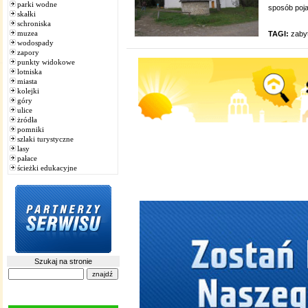
parki wodne
sposób pojawi
skałki
schroniska
muzea
TAGI:
zaby
wodospady
zapory
punkty widokowe
lotniska
miasta
kolejki
góry
ulice
żródła
pomniki
szlaki turystyczne
lasy
pałace
ścieżki edukacyjne
Szukaj na stronie