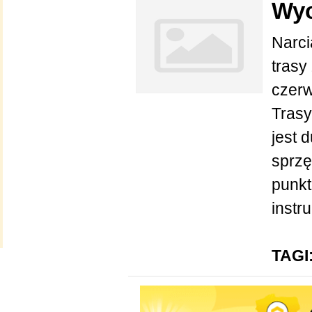
Wyc
Narci
trasy
czerw
Trasy
jest 
sprzę
punkt
instru
TAGI