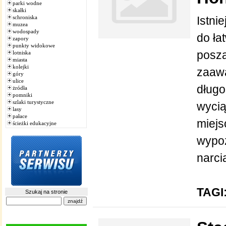
parki wodne
skałki
schroniska
Istni
muzea
wodospady
do ła
zapory
punkty widokowe
posza
lotniska
miasta
kolejki
zaawa
góry
ulice
długo
żródła
pomniki
szlaki turystyczne
wycią
lasy
pałace
miejs
ścieżki edukacyjne
wypoż
narcia
TAGI
Szukaj na stronie