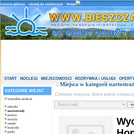
+strona główna
+dodaj do ulubionych
Polen
START
NOCLEGI
MIEJSCOWOSCI
ROZRYWKA i USŁUGI
OFERTY
Miejsca w kategorii nartostra
KATEGORIE MIEJSC
Ciekawe miejsca, które warto zobacz
wszystkie atrakcje
zabytki
nartostrady
jeziora
Wyc
szczyty
zamki
kościoły
Ho
parki