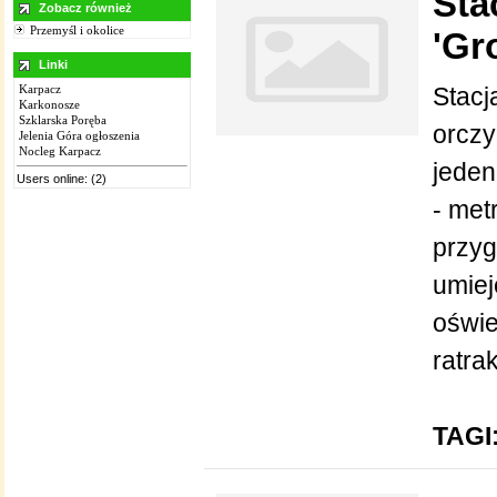
Sta
Zobacz również
Przemyśl i okolice
'Gr
Linki
Karpacz
Stacj
Karkonosze
Szklarska Poręba
orczy
Jelenia Góra ogłoszenia
Nocleg Karpacz
jeden
Users online: (2)
- met
przyg
umiej
oświe
ratra
TAGI