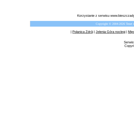
Korzystanie z serwisu www.bieszczady
Copyright © 2004-2026 Tenet 
|
Polanica Zdrój
|
Jelenia Góra noclegi
|
Mię
Serwis
Copyri