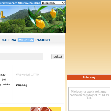
ieniny: Donaty, Olechny, Kajetana
MIEJSCA
GALERIA
RANKING
Wyświetleń: 14740
ślady
Polecamy
i był
ego wieku
więcej
Miejsce na twoją reklamę.
Zadzwoń zapytaj tel.
75 64 19
919