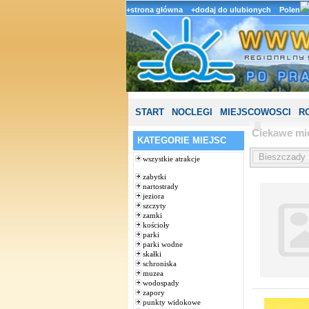
+strona główna
+dodaj do ulubionych
Polen
START
NOCLEGI
MIEJSCOWOSCI
R
Ciekawe mie
KATEGORIE MIEJSC
wszystkie atrakcje
zabytki
nartostrady
jeziora
szczyty
zamki
kościoły
parki
parki wodne
skałki
schroniska
muzea
wodospady
zapory
punkty widokowe