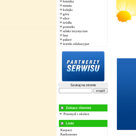
lotniska
miasta
kolejki
góry
ulice
żródła
pomniki
szlaki turystyczne
lasy
pałace
ścieżki edukacyjne
Szukaj na stronie
Zobacz również
Przemyśl i okolice
Linki
Karpacz
Karkonosze