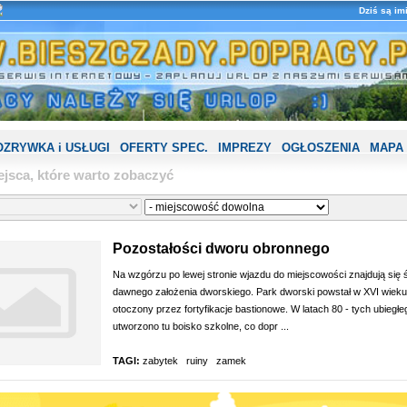
Dziś są im
OZRYWKA i USŁUGI
OFERTY SPEC.
IMPREZY
OGŁOSZENIA
MAPA
jsca, które warto zobaczyć
Pozostałości dworu obronnego
Na wzgórzu po lewej stronie wjazdu do miejscowości znajdują się 
dawnego założenia dworskiego. Park dworski powstał w XVI wieku 
otoczony przez fortyfikacje bastionowe. W latach 80 - tych ubiegł
utworzono tu boisko szkolne, co dopr ...
TAGI:
zabytek
ruiny
zamek