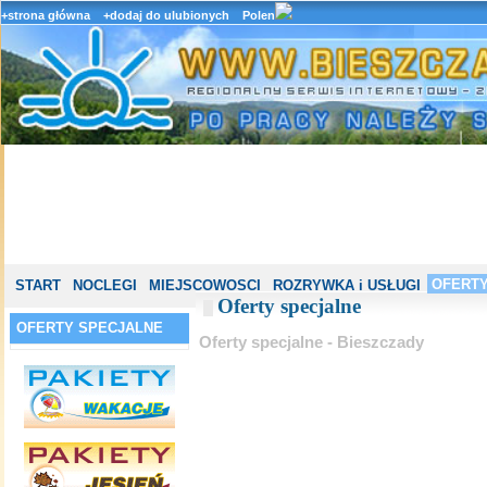
+strona główna
+dodaj do ulubionych
Polen
OFERTY
START
NOCLEGI
MIEJSCOWOSCI
ROZRYWKA i USŁUGI
Oferty specjalne
OFERTY SPECJALNE
Oferty specjalne - Bieszczady