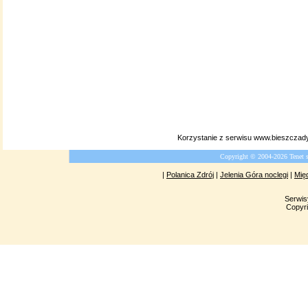
Korzystanie z serwisu www.bieszczady
Copyright © 2004-2026 Tenet 
|
Polanica Zdrój
|
Jelenia Góra noclegi
|
Mię
Serwis
Copyri