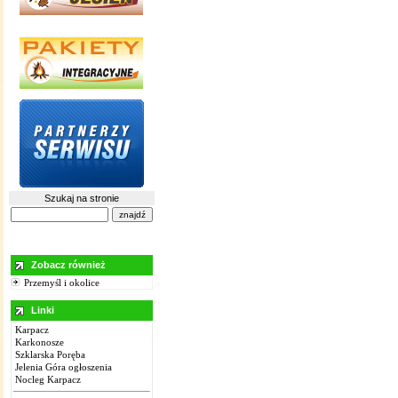
Szukaj na stronie
Zobacz również
Przemyśl i okolice
Linki
Karpacz
Karkonosze
Szklarska Poręba
Jelenia Góra ogłoszenia
Nocleg Karpacz