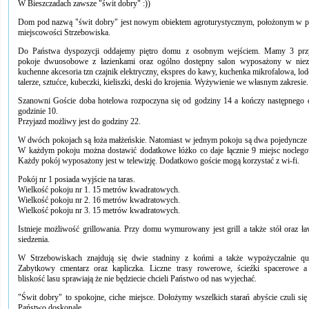
W Bieszczadach zawsze "świt dobry" :))
Dom pod nazwą "świt dobry" jest nowym obiektem agroturystycznym, położonym w p
miejscowości Strzebowiska.
Do Państwa dyspozycji oddajemy piętro domu z osobnym wejściem. Mamy 3 przy
pokoje dwuosobowe z łazienkami oraz ogólno dostępny salon wyposażony w niez
kuchenne akcesoria tzn czajnik elektryczny, ekspres do kawy, kuchenka mikrofalowa, lo
talerze, sztućce, kubeczki, kieliszki, deski do krojenia. Wyżywienie we własnym zakresie.
Szanowni Goście doba hotelowa rozpoczyna się od godziny 14 a kończy następnego 
godzinie 10.
Przyjazd możliwy jest do godziny 22.
W dwóch pokojach są łoża małżeńskie. Natomiast w jednym pokoju są dwa pojedyncze 
W każdym pokoju można dostawić dodatkowe łóżko co daje łącznie 9 miejsc nocleg
Każdy pokój wyposażony jest w telewizję. Dodatkowo goście mogą korzystać z wi-fi.
Pokój nr 1 posiada wyjście na taras.
Wielkość pokoju nr 1. 15 metrów kwadratowych.
Wielkość pokoju nr 2. 16 metrów kwadratowych.
Wielkość pokoju nr 3. 15 metrów kwadratowych.
Istnieje możliwość grillowania. Przy domu wymurowany jest grill a także stół oraz ł
siedzenia.
W Strzebowiskach znajdują się dwie stadniny z końmi a także wypożyczalnie q
Zabytkowy cmentarz oraz kapliczka. Liczne trasy rowerowe, ścieźki spacerowe a
bliskość lasu sprawiają że nie będziecie chcieli Państwo od nas wyjechać.
"Świt dobry" to spokojne, ciche miejsce. Dołożymy wszelkich starań abyście czuli się
Państwo doskonale.