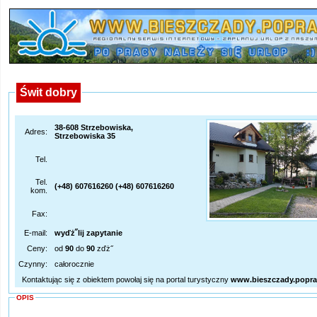
Świt dobry
38-608 Strzebowiska,
Adres:
Strzebowiska 35
Tel.
Tel.
(+48) 607616260 (+48) 607616260
kom.
Fax:
E-mail:
wyďż˝lij zapytanie
Ceny:
od
90
do
90
zďż˝
Czynny:
całorocznie
Kontaktując się z obiektem powołaj się na portal turystyczny
www.bieszczady.popra
OPIS