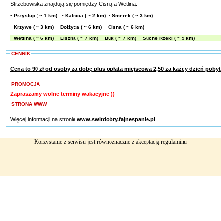
Strzebowiska znajdują się pomiędzy Cisną a Wetliną.
-
-
-
Przysłup
( ~ 1 km)
Kalnica
( ~ 2 km)
Smerek
( ~ 3 km)
-
-
-
Krzywe
( ~ 3 km)
Dołżyca
( ~ 6 km)
Cisna
( ~ 6 km)
-
-
-
-
Wetlina
( ~ 6 km)
Liszna
( ~ 7 km)
Buk
( ~ 7 km)
Suche Rzeki
( ~ 9 km)
CENNIK
Cena to 90 zł od osoby za dobę plus opłata miejscowa 2,50 za każdy dzień poby
PROMOCJA
Zapraszamy wolne terminy wakacyjne:))
STRONA WWW
Więcej informacji na stronie
www.switdobry.fajnespanie.pl
Korzystanie z serwisu jest równoznaczne z akceptacją
regulaminu