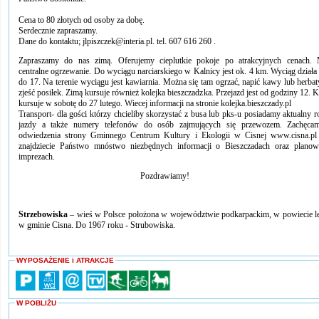
Cena to 80 złotych od osoby za dobę.
Serdecznie zapraszamy.
Dane do kontaktu; jlpiszczek@interia.pl. tel. 607 616 260 .
Zapraszamy do nas zimą. Oferujemy cieplutkie pokoje po atrakcyjnych cenach.
centralne ogrzewanie. Do wyciągu narciarskiego w Kalnicy jest ok. 4 km. Wyciąg działa
do 17. Na terenie wyciągu jest kawiarnia. Można się tam ogrzać, napić kawy lub herbat
zjeść posiłek. Zimą kursuje również kolejka bieszczadzka. Przejazd jest od godziny 12. K
kursuje w sobotę do 27 lutego. Wiecej informacji na stronie kolejka.bieszczady.pl
Transport- dla gości którzy chcieliby skorzystać z busa lub pks-u posiadamy aktualny r
jazdy a także numery telefonów do osób zajmujących się przewozem. Zachęca
odwiedzenia strony Gminnego Centrum Kultury i Ekologii w Cisnej www.cisna.pl
znajdziecie Państwo mnóstwo niezbędnych informacji o Bieszczadach oraz plano
imprezach.
Pozdrawiamy!
Strzebowiska
– wieś w Polsce położona w województwie podkarpackim, w powiecie l
w gminie Cisna. Do 1967 roku - Strubowiska.
WYPOSAŻENIE i ATRAKCJE
W POBLIŻU