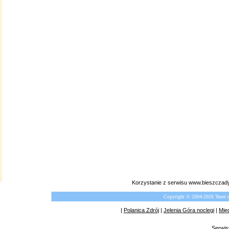
Korzystanie z serwisu www.bieszczady
Copyright © 2004-2026 Tenet 
|
Polanica Zdrój
|
Jelenia Góra noclegi
|
Mię
Serwis