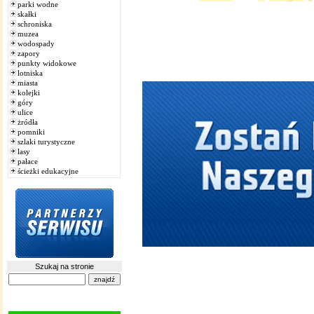
parki wodne
skałki
schroniska
muzea
wodospady
zapory
punkty widokowe
lotniska
miasta
kolejki
góry
ulice
żródła
pomniki
szlaki turystyczne
lasy
pałace
ścieżki edukacyjne
Szukaj na stronie