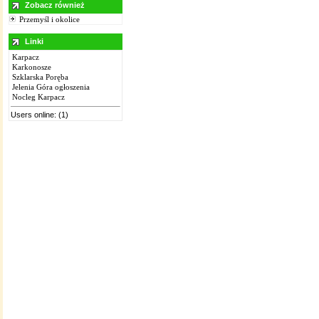
Zobacz również
Przemyśl i okolice
Linki
Karpacz
Karkonosze
Szklarska Poręba
Jelenia Góra ogłoszenia
Nocleg Karpacz
Users online: (1)