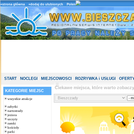
+strona główna
+dodaj do ulubionych
Polen
START
NOCLEGI
MIEJSCOWOSCI
ROZRYWKA i USŁUGI
OFERTY
Ciekawe miejsca, które warto zobacz
KATEGORIE MIEJSC
wszystkie atrakcje
zabytki
nartostrady
jeziora
szczyty
zamki
kościoły
parki