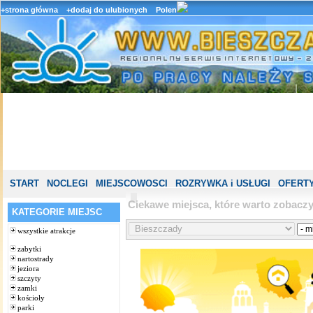
+strona główna
+dodaj do ulubionych
Polen
START
NOCLEGI
MIEJSCOWOSCI
ROZRYWKA i USŁUGI
OFERTY
Ciekawe miejsca, które warto zobacz
KATEGORIE MIEJSC
wszystkie atrakcje
zabytki
nartostrady
jeziora
szczyty
zamki
kościoły
parki