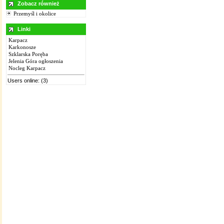
Zobacz również
Przemyśl i okolice
Linki
Karpacz
Karkonosze
Szklarska Poręba
Jelenia Góra ogłoszenia
Nocleg Karpacz
Users online: (3)