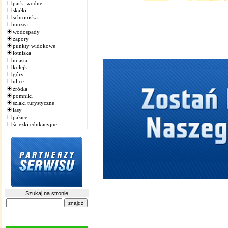
parki wodne
skałki
schroniska
muzea
wodospady
zapory
punkty widokowe
lotniska
miasta
kolejki
góry
ulice
żródła
pomniki
szlaki turystyczne
lasy
pałace
ścieżki edukacyjne
Szukaj na stronie