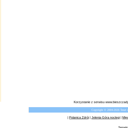
Korzystanie z serwisu www.bieszczady
Copyright © 2004-2026 Tenet 
|
Polanica Zdrój
|
Jelenia Góra noclegi
|
Mię
Serwis