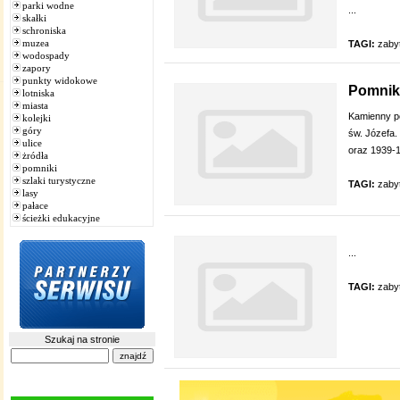
parki wodne
...
skałki
schroniska
muzea
TAGI:
zaby
wodospady
zapory
punkty widokowe
Pomnik 
lotniska
miasta
Kamienny po
kolejki
góry
św. Józefa.
ulice
oraz 1939-19
żródła
pomniki
szlaki turystyczne
TAGI:
zaby
lasy
pałace
ścieżki edukacyjne
...
TAGI:
zaby
Szukaj na stronie