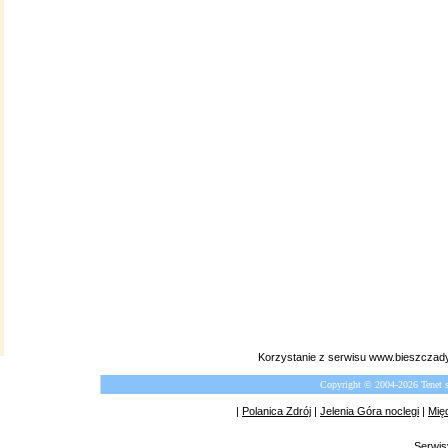
Korzystanie z serwisu www.bieszczady
Copyright © 2004-2026 Tenet 
|
Polanica Zdrój
|
Jelenia Góra noclegi
|
Mię
Serwis