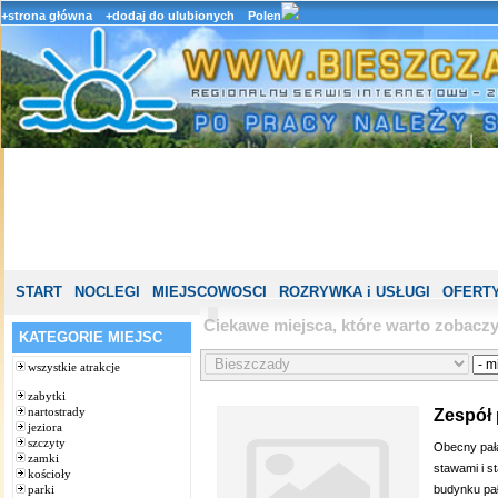
+strona główna
+dodaj do ulubionych
Polen
START
NOCLEGI
MIEJSCOWOSCI
ROZRYWKA i USŁUGI
OFERTY
Ciekawe miejsca, które warto zobacz
KATEGORIE MIEJSC
wszystkie atrakcje
zabytki
nartostrady
Zespół
jeziora
szczyty
Obecny pała
zamki
stawami i s
kościoły
budynku pał
parki