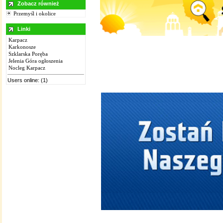
Zobacz również
Przemyśl i okolice
Linki
Karpacz
Karkonosze
Szklarska Poręba
Jelenia Góra ogłoszenia
Nocleg Karpacz
Users online: (1)