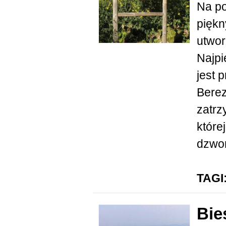
Na po
piękn
utwor
Najpi
jest 
Berez
zatrz
które
dzwon
TAGI
Bie