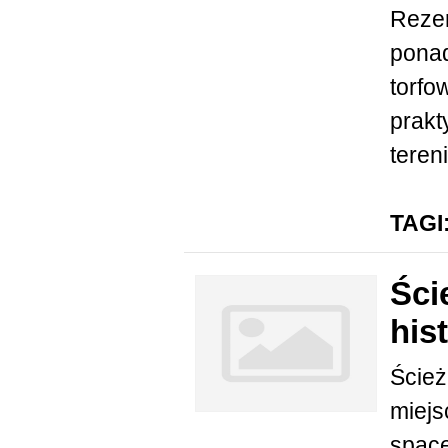
Rezer
ponad
torfo
prakt
tereni
TAGI
Ści
his
Ścież
miejs
spac