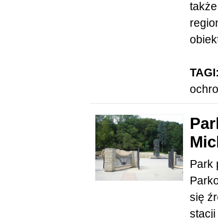
także
regio
obiekt
TAGI
ochr
Par
Mic
Park 
Parko
się ź
stacj