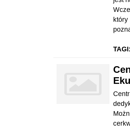
Wcześ
który
pozna
TAGI
Cen
Eku
Centr
dedyk
Można
cerkw