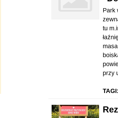
Park 
zewną
tu m.i
łaźni
masaż
boisk
powie
przy 
TAGI
Rez