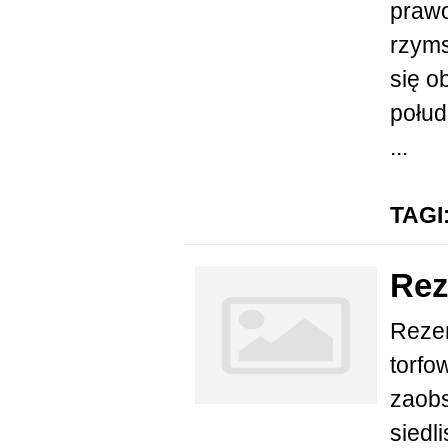
prawo
rzyms
się o
połud
...
TAGI
Rez
Rezer
torfo
zaobs
siedl