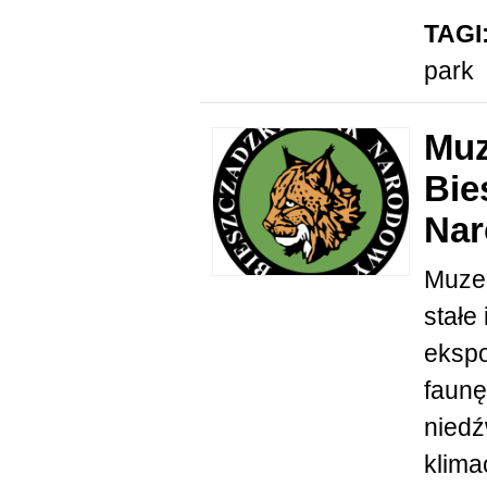
TAGI
park
Muz
Bie
Na
Muzeu
stałe
ekspo
faunę
niedź
klima