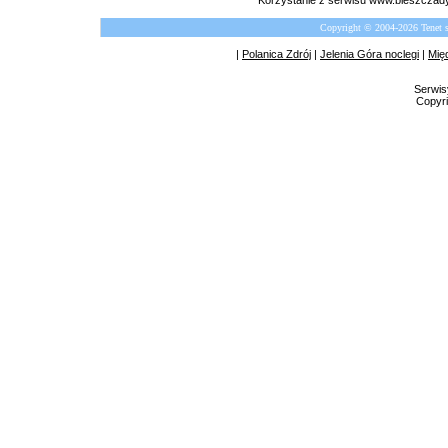
Korzystanie z serwisu www.bieszczady
Copyright © 2004-2026 Tenet 
|
Polanica Zdrój
|
Jelenia Góra noclegi
|
Mię
Serwis
Copyri