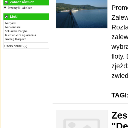
Zobacz również
Prome
Przemyśl i okolice
Zalew
Linki
Karpacz
Rozta
Karkonosze
Szklarska Poręba
Jelenia Góra ogłoszenia
zalew
Nocleg Karpacz
wybra
Users online: (2)
floty
zjeżd
zwied
TAGI
Zes
"De