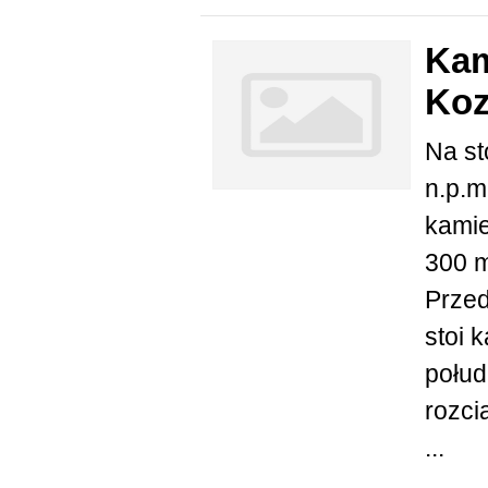
Kam
Koz
Na st
n.p.m
kamie
300 m
Przed
stoi 
połud
rozci
...