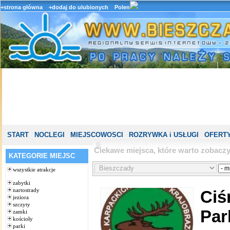
+strona główna
+dodaj do ulubionych
Polen
START
NOCLEGI
MIEJSCOWOSCI
ROZRYWKA i USŁUGI
OFERTY
Ciekawe miejsca, które warto zobacz
KATEGORIE MIEJSC
wszystkie atrakcje
zabytki
nartostrady
Ciś
jeziora
szczyty
Par
zamki
kościoły
parki