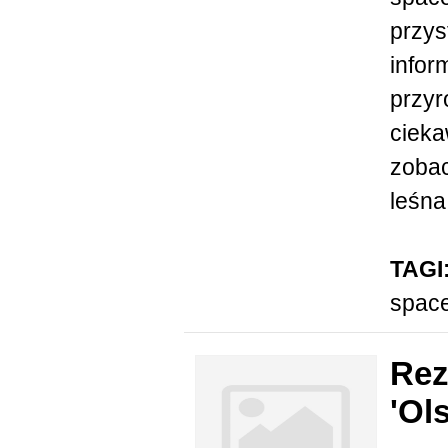
przys
infor
przyr
cieka
zobac
leśna
TAGI
spac
Rez
'Ol