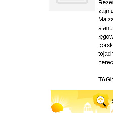
Rezer
zajmu
Ma za
stano
łęgow
górsk
tojad
nerec
TAGI