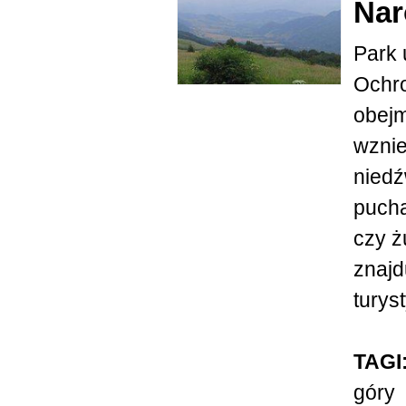
Na
Park 
Ochro
obejm
wznie
niedź
pucha
czy ż
znajd
turyst
TAGI
góry