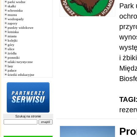
parki wodne
Park 
skałki
schroniska
ochro
muzea
wodospady
zapory
przyr
punkty widokowe
lotniska
wynos
miasta
kolejki
góry
wystę
ulice
żródła
i żbi
pomniki
szlaki turystyczne
lasy
Międ
pałace
ścieżki edukacyjne
Biosf
TAGI
reze
Szukaj na stronie
Pr