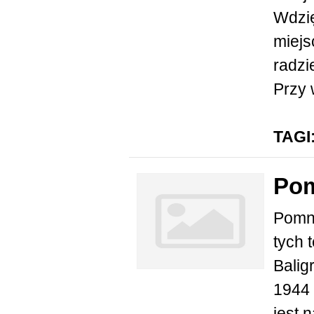
Wdzię
miejs
radzi
Przy 
TAGI
Pom
Pomni
tych 
Balig
1944 
jest 